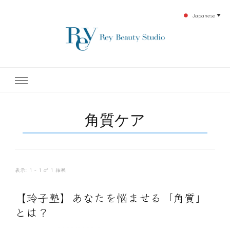
Japanese
▼
下北沢エステ、駅近く徒歩30秒人気エステサロン。レイ・ビューティースタジオ。小
レイ・ビューティースタジオ
顔美点マッサージや腸美点マッサージで雑誌やテレビでも有名な田中玲子主宰のエス
テティックサロン！デトックスエキスは芸能人やモデルも愛用者がおり大人気！エス
テ開設45年の実績を誇る本格エステだからこそ、お客様が必ず満足してもらえるこ
| ReyBeautyStudio | 下北沢
とをモットーに田中玲子が直接お客様の施術を担当いたします。
角質ケア
エステ
表示: 1 - 1 of 1 結果
【玲子塾】あなたを悩ませる「角質」
とは？