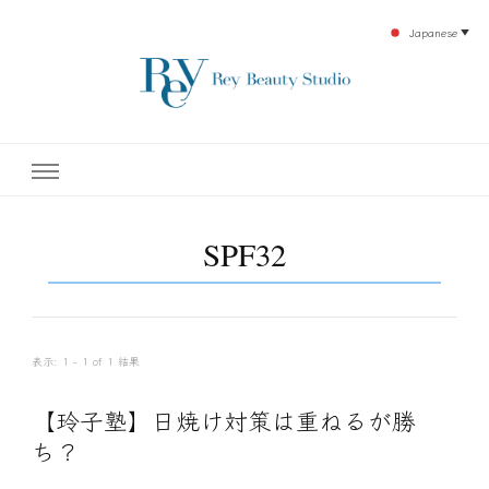
Japanese
▼
下北沢エステ、駅近く徒歩30秒人気エステサロン。レイ・ビューティースタジオ。小
レイ・ビューティースタジオ
顔美点マッサージや腸美点マッサージで雑誌やテレビでも有名な田中玲子主宰のエス
テティックサロン！デトックスエキスは芸能人やモデルも愛用者がおり大人気！エス
テ開設45年の実績を誇る本格エステだからこそ、お客様が必ず満足してもらえるこ
| ReyBeautyStudio | 下北沢
とをモットーに田中玲子が直接お客様の施術を担当いたします。
SPF32
エステ
表示: 1 - 1 of 1 結果
【玲子塾】日焼け対策は重ねるが勝
ち？