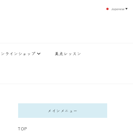
Japanese
▼
のエステティックサロン！デトックスエキスは芸能人やモデルも愛用者がおり大人気！エス
北沢 エステ
直接お客様の施術を担当いたします。
オンラインショップ
美点レッスン
メインメニュー
TOP