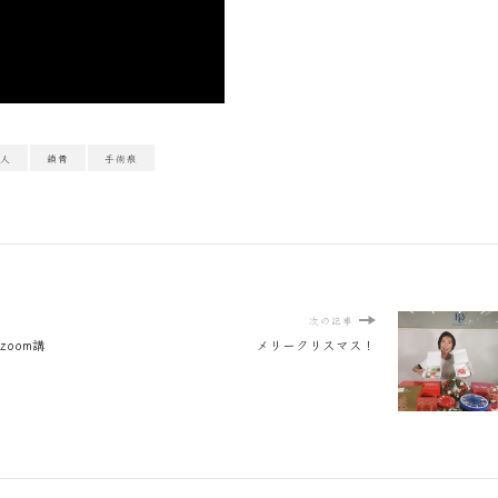
人
鎖骨
手術痕
次の記事
oom講
メリークリスマス！