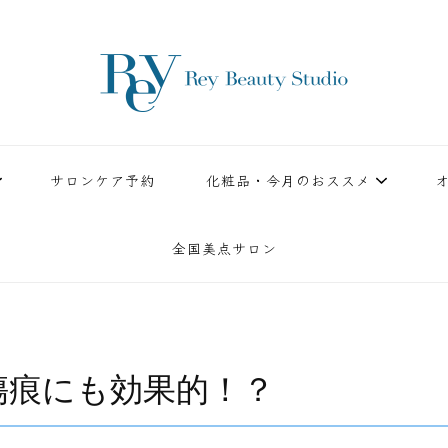
ースタジオ。小顔美点マッサージや腸美点マッサージで雑誌やテレビでも有名な田中玲子主宰
ReyBeautyStudio | 下
績を誇る本格エステだからこそ、お客様が必ず満足してもらえることをモットーに田中玲子が
サロンケア予約
化粧品・今月のおススメ
全国美点サロン
傷痕にも効果的！？