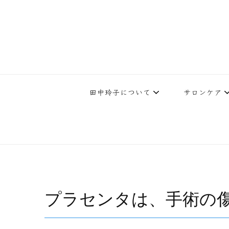
下北沢エステ、駅近く徒歩30秒人気エステサロン。レイ・ビューティ
レイ・ビューティースタジオ | 
テ開設45年の実
田中玲子について
サロンケア
プラセンタは、手術の