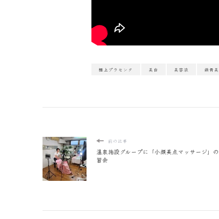
極上プラセンタ
美白
美容液
鎖骨美
前の記事
温泉施設グループに「小顔美点マッサージ」のz
習会