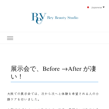
Japanese
▼
下北沢エステ、駅近く徒歩30秒人気エステサロン。レイ・ビューティースタジオ。小
レイ・ビューティースタジオ
顔美点マッサージや腸美点マッサージで雑誌やテレビでも有名な田中玲子主宰のエス
テティックサロン！デトックスエキスは芸能人やモデルも愛用者がおり大人気！エス
テ開設45年の実績を誇る本格エステだからこそ、お客様が必ず満足してもらえるこ
| ReyBeautyStudio | 下北沢
とをモットーに田中玲子が直接お客様の施術を担当いたします。
エステ
展示会で、Before →After が凄
い！
大阪での展示会では、次から次へと体験を希望される人の小
顔ケアを行いました。