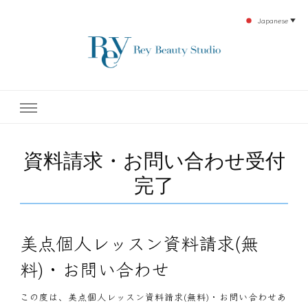
Japanese
▼
下北沢エステ、駅近く徒歩30秒人気エステサロン。レイ・ビューティースタジオ。小
レイ・ビューティースタジオ
顔美点マッサージや腸美点マッサージで雑誌やテレビでも有名な田中玲子主宰のエス
テティックサロン！デトックスエキスは芸能人やモデルも愛用者がおり大人気！エス
テ開設45年の実績を誇る本格エステだからこそ、お客様が必ず満足してもらえるこ
| ReyBeautyStudio | 下北沢
とをモットーに田中玲子が直接お客様の施術を担当いたします。
資料請求・お問い合わせ受付
エステ
完了
美点個人レッスン資料請求(無
料)・お問い合わせ
この度は、美点個人レッスン資料請求(無料)・お問い合わせあ