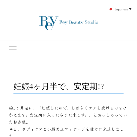
Japanese
▼
下北沢エステ、駅近く徒歩30秒人気エステサロン。レイ・ビューティースタジオ。小
レイ・ビューティースタジオ
顔美点マッサージや腸美点マッサージで雑誌やテレビでも有名な田中玲子主宰のエス
テティックサロン！デトックスエキスは芸能人やモデルも愛用者がおり大人気！エス
テ開設45年の実績を誇る本格エステだからこそ、お客様が必ず満足してもらえるこ
| ReyBeautyStudio | 下北沢
とをモットーに田中玲子が直接お客様の施術を担当いたします。
エステ
妊娠4ヶ月半で、安定期!?
約3ヶ月前に、「妊娠したので、しばらくケアを受けるのをひ
かえます。安定期に入ったらまた来ます。」とおっしゃってい
たお客様。
今日、ボディケアと小顔美点マッサージを受けに来店しまし
た。