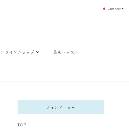
Japanese
▼
のエステティックサロン！デトックスエキスは芸能人やモデルも愛用者がおり大人気！エス
北沢 エステ
直接お客様の施術を担当いたします。
オンラインショップ
美点レッスン
メインメニュー
TOP