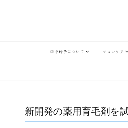
下北沢エステ、駅近く徒歩30秒人気エステサロン。レイ・ビューティ
レイ・ビューティースタジオ | 
テ開設45年の実
田中玲子について
サロンケア
新開発の薬用育毛剤を