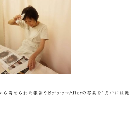
寄せられた報告やBefore→Afterの写真を1月中には発