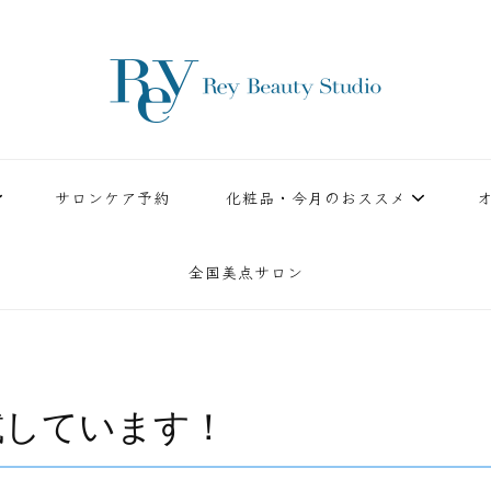
ースタジオ。小顔美点マッサージや腸美点マッサージで雑誌やテレビでも有名な田中玲子主宰
ReyBeautyStudio | 下
績を誇る本格エステだからこそ、お客様が必ず満足してもらえることをモットーに田中玲子が
サロンケア予約
化粧品・今月のおススメ
全国美点サロン
試しています！