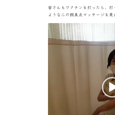
皆さんもワクチンを打ったら、打
ような二の腕美点マッサージを是
動
画
プ
レ
ー
ヤ
ー