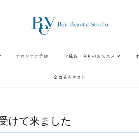
ースタジオ。小顔美点マッサージや腸美点マッサージで雑誌やテレビでも有名な田中玲子主宰
ReyBeautyStudio | 下
績を誇る本格エステだからこそ、お客様が必ず満足してもらえることをモットーに田中玲子が
サロンケア予約
化粧品・今月のおススメ
全国美点サロン
を受けて来ました