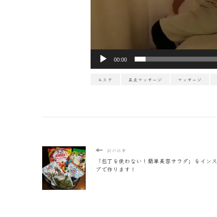
00:00
エステ
美点マッサージ
マッサージ
前の記事
「包丁を使わない！簡単美容サラダ」をイン
ブで作ります！