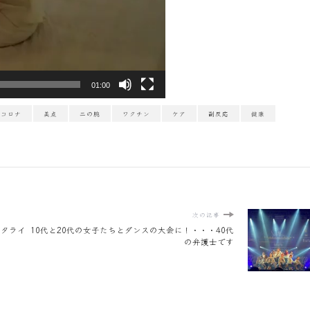
01:00
コロナ
美点
二の腕
ワクチン
ケア
副反応
健康
次の記事
スタライ
10代と20代の女子たちとダンスの大会に！・・・40代
の弁護士です