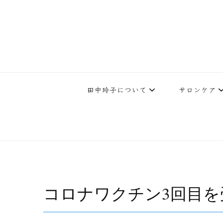
下北沢エステ、駅近く徒歩30秒人気エステサロン。レイ・ビューティ
レイ・ビューティースタジオ | 
テ開設45年の実
田中玲子について
サロンケア
コロナワクチン3回目