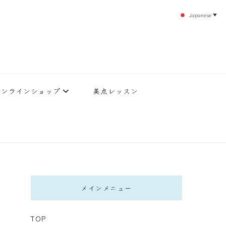
Japanese
▼
のエステティックサロン！デトックスエキスは芸能人やモデルも愛用者がおり大人気！エス
北沢 エステ
直接お客様の施術を担当いたします。
オンラインショップ
美点レッスン
メインメニュー
TOP