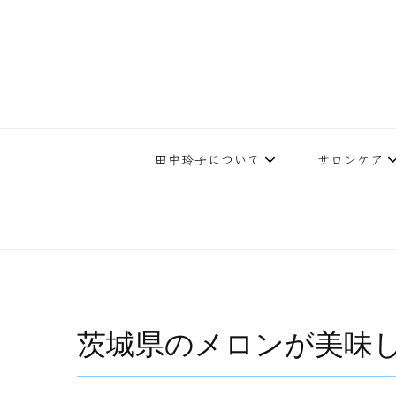
下北沢エステ、駅近く徒歩30秒人気エステサロン。レイ・ビューティ
レイ・ビューティースタジオ | 
テ開設45年の実
田中玲子について
サロンケア
茨城県のメロンが美味