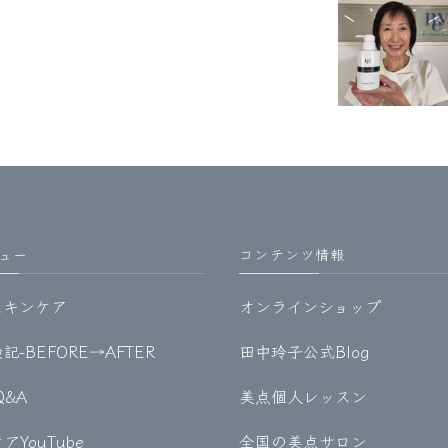
ュー
コンテンツ情報
スキンケア
オンラインショップ
-BEFORE→AFTER
田中玲子公式Blog
Q&A
美点個人レッスン
YouTube
全国の美点サロン