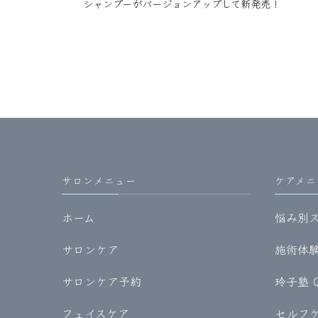
シャンプーがバージョンアップして新発売！
サロンメニュー
ケアメニ
ホーム
悩み別
サロンケア
施術体験記
サロンケア予約
玲子塾 
フェイスケア
セルフケア