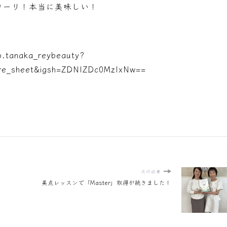
ローリ！本当に美味しい！
ko.tanaka_reybeauty?
are_sheet&igsh=ZDNlZDc0MzIxNw==
次の記事
美点レッスンで「Master」取得が続きました！