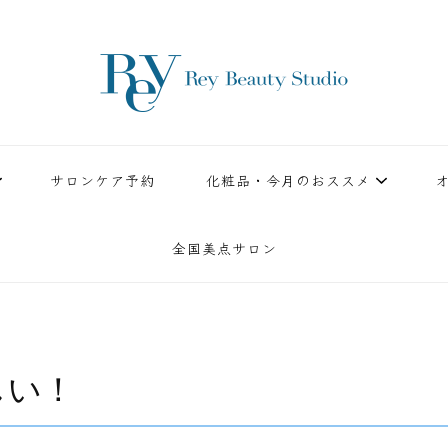
ースタジオ。小顔美点マッサージや腸美点マッサージで雑誌やテレビでも有名な田中玲子主宰
ReyBeautyStudio | 下
績を誇る本格エステだからこそ、お客様が必ず満足してもらえることをモットーに田中玲子が
サロンケア予約
化粧品・今月のおススメ
全国美点サロン
しい！