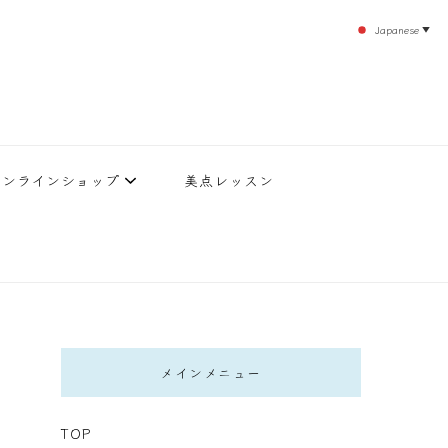
Japanese
▼
のエステティックサロン！デトックスエキスは芸能人やモデルも愛用者がおり大人気！エス
北沢 エステ
直接お客様の施術を担当いたします。
オンラインショップ
美点レッスン
メインメニュー
TOP