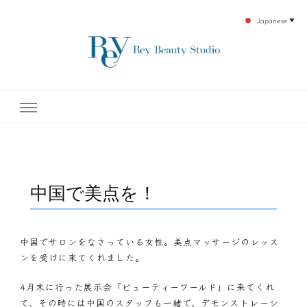
Japanese
▼
下北沢エステ、駅近く徒歩30秒人気エステサロン。レイ・ビューティースタジオ。小
レイ・ビューティースタジオ
顔美点マッサージや腸美点マッサージで雑誌やテレビでも有名な田中玲子主宰のエス
テティックサロン！デトックスエキスは芸能人やモデルも愛用者がおり大人気！エス
テ開設45年の実績を誇る本格エステだからこそ、お客様が必ず満足してもらえるこ
| ReyBeautyStudio | 下北沢
とをモットーに田中玲子が直接お客様の施術を担当いたします。
エステ
中国で美点を！
中国でサロンをなさっている女性。美点マッサージのレッス
ンを受けに来てくれました。
4月末に行った展示会「ビューティーワールド」に来てくれ
て、その時には中国のスタッフも一緒で、デモンストレーシ