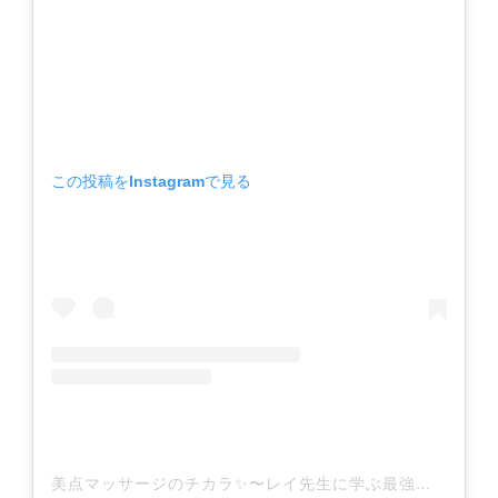
この投稿をInstagramで見る
美点マッサージのチカラ✨〜レイ先生に学ぶ最強美点メソッド〜(@rey_biten_school)がシェアした投稿