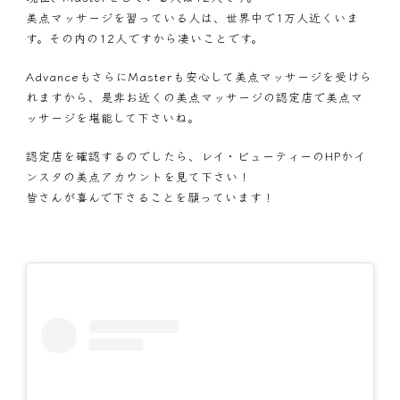
美点マッサージを習っている人は、世界中で1万人近くいま
す。その内の12人ですから凄いことです。
AdvanceもさらにMasterも安心して美点マッサージを受けら
れますから、是非お近くの美点マッサージの認定店で美点マ
ッサージを堪能して下さいね。
認定店を確認するのでしたら、レイ・ビューティーのHPかイ
ンスタの美点アカウントを見て下さい！
皆さんが喜んで下さることを願っています！