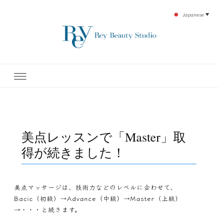
Japanese
▼
下北沢エステ、駅近く徒歩30秒人気エステサロン。レイ・ビューティースタジオ。小
レイ・ビューティースタジオ
顔美点マッサージや腸美点マッサージで雑誌やテレビでも有名な田中玲子主宰のエス
テティックサロン！デトックスエキスは芸能人やモデルも愛用者がおり大人気！エス
テ開設45年の実績を誇る本格エステだからこそ、お客様が必ず満足してもらえるこ
| ReyBeautyStudio | 下北沢
とをモットーに田中玲子が直接お客様の施術を担当いたします。
エステ
美点レッスンで「Master」取
得が続きました！
美点マッサージは、技術力などのレベルに合わせて、
Bacic（初級）→Advance（中級）→Master（上級）
→・・・と続きます。