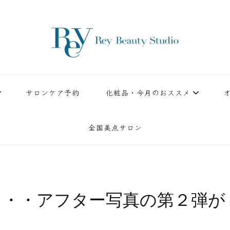
ースタジオ。小顔美点マッサージや腸美点マッサージで雑誌やテレビでも有名な田中玲子主宰
ReyBeautyStudio | 下
績を誇る本格エステだからこそ、お客様が必ず満足してもらえることをモットーに田中玲子が
サロンケア予約
化粧品・今月のおススメ
全国美点サロン
・・・アフター写真の第２弾が