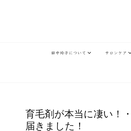
下北沢エステ、駅近く徒歩30秒人気エステサロン。レイ・ビューティ
レイ・ビューティースタジオ | 
テ開設45年の実
田中玲子について
サロンケア
育毛剤が本当に凄い！
届きました！