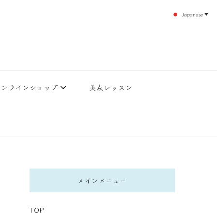
Japanese
▼
のエステティックサロン！デトックスエキスは芸能人やモデルも愛用者がおり大人気！エス
北沢 エステ
直接お客様の施術を担当いたします。
オンラインショップ
美点レッスン
メインメニュー
TOP