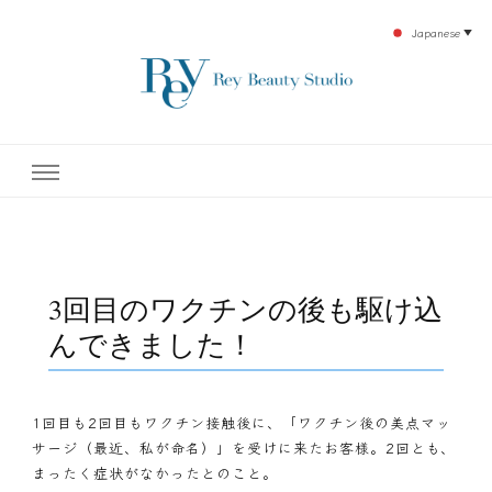
Japanese
▼
下北沢エステ、駅近く徒歩30秒人気エステサロン。レイ・ビューティースタジオ。小
レイ・ビューティースタジオ
顔美点マッサージや腸美点マッサージで雑誌やテレビでも有名な田中玲子主宰のエス
テティックサロン！デトックスエキスは芸能人やモデルも愛用者がおり大人気！エス
テ開設45年の実績を誇る本格エステだからこそ、お客様が必ず満足してもらえるこ
| ReyBeautyStudio | 下北沢
とをモットーに田中玲子が直接お客様の施術を担当いたします。
エステ
3回目のワクチンの後も駆け込
んできました！
1回目も2回目もワクチン接触後に、「ワクチン後の美点マッ
サージ（最近、私が命名）」を受けに来たお客様。2回とも、
まったく症状がなかったとのこと。