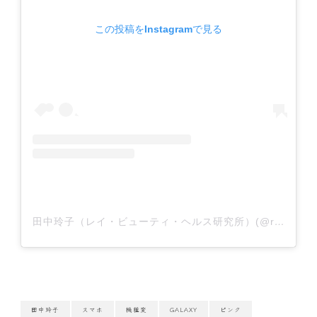
この投稿をInstagramで見る
田中玲子（レイ・ビューティ・ヘルス研究所）(@reiko.tanaka_reybeauty)がシェアした投稿
田中玲子
スマホ
機種変
GALAXY
ピンク