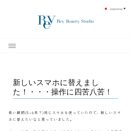
Japanese
▼
下北沢エステ、駅近く徒歩30秒人気エステサロン。レイ・ビューティースタジオ。小
レイ・ビューティースタジオ
顔美点マッサージや腸美点マッサージで雑誌やテレビでも有名な田中玲子主宰のエス
テティックサロン！デトックスエキスは芸能人やモデルも愛用者がおり大人気！エス
テ開設45年の実績を誇る本格エステだからこそ、お客様が必ず満足してもらえるこ
| ReyBeautyStudio | 下北沢
とをモットーに田中玲子が直接お客様の施術を担当いたします。
エステ
新しいスマホに替えまし
た！・・・操作に四苦八苦！
長い期間(5~6年？)同じスマホを使っていたので、新しいスマ
ホに替えたいなと思っていました。