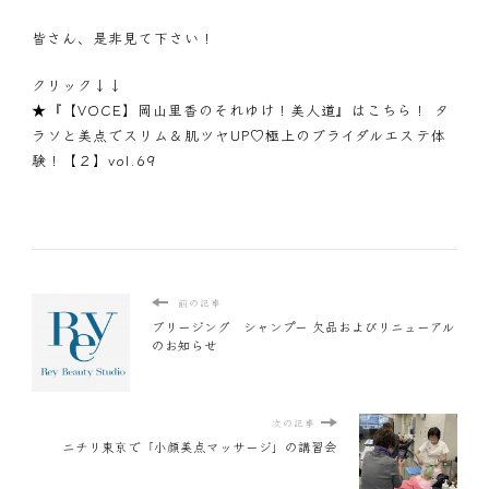
皆さん、是非見て下さい！
クリック↓↓
★『【VOCE】岡山里香のそれゆけ！美人道』はこちら！ タ
ラソと美点でスリム＆肌ツヤUP♡極上のブライダルエステ体
験！【２】vol.69
前の記事
ブリージング シャンプー 欠品およびリニューアル
のお知らせ
次の記事
ニチリ東京で「小顔美点マッサージ」の講習会