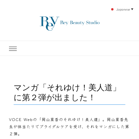
Japanese
▼
下北沢エステ、駅近く徒歩30秒人気エステサロン。レイ・ビューティースタジオ。小
レイ・ビューティースタジオ
顔美点マッサージや腸美点マッサージで雑誌やテレビでも有名な田中玲子主宰のエス
テティックサロン！デトックスエキスは芸能人やモデルも愛用者がおり大人気！エス
テ開設45年の実績を誇る本格エステだからこそ、お客様が必ず満足してもらえるこ
| ReyBeautyStudio | 下北沢
とをモットーに田中玲子が直接お客様の施術を担当いたします。
エステ
マンガ「それゆけ！美人道」
に第２弾が出ました！
VOCE Webの「岡山里香のそれゆけ！美人道」。岡山里香先
生が体当たりでブライダルケアを受け、それをマンガにした第
２弾。