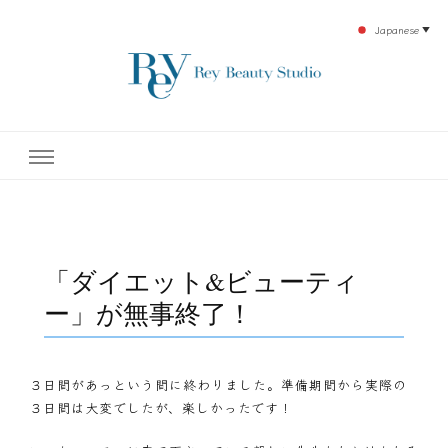
Japanese
▼
下北沢エステ、駅近く徒歩30秒人気エステサロン。レイ・ビューティースタジオ。小
レイ・ビューティースタジオ
顔美点マッサージや腸美点マッサージで雑誌やテレビでも有名な田中玲子主宰のエス
テティックサロン！デトックスエキスは芸能人やモデルも愛用者がおり大人気！エス
テ開設45年の実績を誇る本格エステだからこそ、お客様が必ず満足してもらえるこ
| ReyBeautyStudio | 下北沢
とをモットーに田中玲子が直接お客様の施術を担当いたします。
エステ
「ダイエット&ビューティ
ー」が無事終了！
３日間があっという間に終わりました。準備期間から実際の
３日間は大変でしたが、楽しかったです！