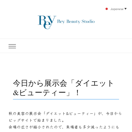
Japanese
▼
下北沢エステ、駅近く徒歩30秒人気エステサロン。レイ・ビューティースタジオ。小
レイ・ビューティースタジオ
顔美点マッサージや腸美点マッサージで雑誌やテレビでも有名な田中玲子主宰のエス
テティックサロン！デトックスエキスは芸能人やモデルも愛用者がおり大人気！エス
テ開設45年の実績を誇る本格エステだからこそ、お客様が必ず満足してもらえるこ
| ReyBeautyStudio | 下北沢
とをモットーに田中玲子が直接お客様の施術を担当いたします。
エステ
今日から展示会「ダイエット
&ビューティー」！
秋の美容の展示会「ダイエット&ビューティー」が、今日から
ビッグサイトで始まりました。
会場の広さが縮小されたので、来場者も多少減ったようにも