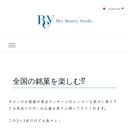
Japanese
▼
下北沢エステ、駅近く徒歩30秒人気エステサロン。レイ・ビューティースタジオ。小
レイ・ビューティースタジオ
顔美点マッサージや腸美点マッサージで雑誌やテレビでも有名な田中玲子主宰のエス
テティックサロン！デトックスエキスは芸能人やモデルも愛用者がおり大人気！エス
テ開設45年の実績を誇る本格エステだからこそ、お客様が必ず満足してもらえるこ
| ReyBeautyStudio | 下北沢
とをモットーに田中玲子が直接お客様の施術を担当いたします。
エステ
全国の銘菓を楽しむ⁉
サロンのお客様や美点マッサージのレッスンを受けに来て下
さる先生たちが、お土産を色々と持ってきてくれます。
この2～3日だけでも色々と！