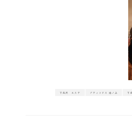
下北沢 エステ
アティコドス 池ノ上
下