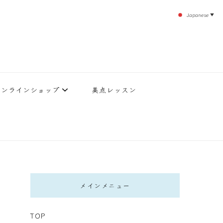
Japanese
▼
のエステティックサロン！デトックスエキスは芸能人やモデルも愛用者がおり大人気！エス
北沢 エステ
直接お客様の施術を担当いたします。
オンラインショップ
美点レッスン
メインメニュー
TOP