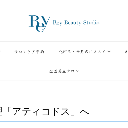
ースタジオ。小顔美点マッサージや腸美点マッサージで雑誌やテレビでも有名な田中玲子主宰
ReyBeautyStudio | 下
績を誇る本格エステだからこそ、お客様が必ず満足してもらえることをモットーに田中玲子が
サロンケア予約
化粧品・今月のおススメ
全国美点サロン
理「アティコドス」へ