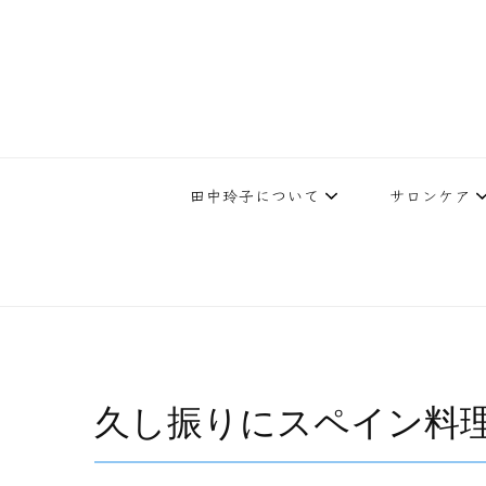
下北沢エステ、駅近く徒歩30秒人気エステサロン。レイ・ビューティ
レイ・ビューティースタジオ | 
テ開設45年の実
田中玲子について
サロンケア
久し振りにスペイン料