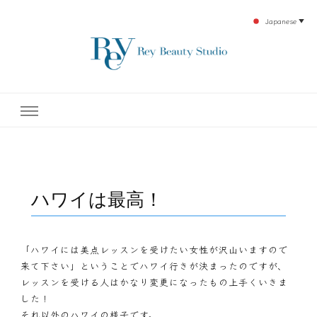
Japanese
▼
下北沢エステ、駅近く徒歩30秒人気エステサロン。レイ・ビューティースタジオ。小
レイ・ビューティースタジオ
顔美点マッサージや腸美点マッサージで雑誌やテレビでも有名な田中玲子主宰のエス
テティックサロン！デトックスエキスは芸能人やモデルも愛用者がおり大人気！エス
テ開設45年の実績を誇る本格エステだからこそ、お客様が必ず満足してもらえるこ
| ReyBeautyStudio | 下北沢
とをモットーに田中玲子が直接お客様の施術を担当いたします。
エステ
ハワイは最高！
「ハワイには美点レッスンを受けたい女性が沢山いますので
来て下さい」ということでハワイ行きが決まったのですが、
レッスンを受ける人はかなり変更になったもの上手くいきま
した！
それ以外のハワイの様子です。