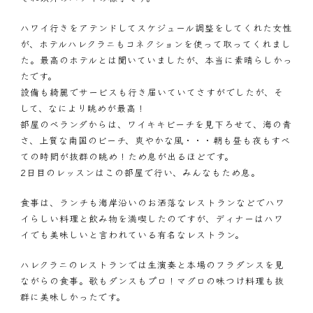
ハワイ行きをアテンドしてスケジュール調整をしてくれた女性
が、ホテルハレクラニもコネクションを使って取ってくれまし
た。最高のホテルとは聞いていましたが、本当に素晴らしかっ
たです。
設備も綺麗でサービスも行き届いていてさすがでしたが、そ
して、なにより眺めが最高！
部屋のベランダからは、ワイキキビーチを見下ろせて、海の青
さ、上質な南国のビーチ、爽やかな風・・・朝も昼も夜もすべ
ての時間が抜群の眺め！ため息が出るほどです。
2日目のレッスンはこの部屋で行い、みんなもため息。
食事は、ランチも海岸沿いのお洒落なレストランなどでハワ
イらしい料理と飲み物を満喫したのですが、ディナーはハワ
イでも美味しいと言われている有名なレストラン。
ハレクラニのレストランでは生演奏と本場のフラダンスを見
ながらの食事。歌もダンスもプロ！マグロの味つけ料理も抜
群に美味しかったです。