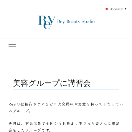
Japanese
▼
下北沢エステ、駅近く徒歩30秒人気エステサロン。レイ・ビューティースタジオ。小
レイ・ビューティースタジオ
顔美点マッサージや腸美点マッサージで雑誌やテレビでも有名な田中玲子主宰のエス
テティックサロン！デトックスエキスは芸能人やモデルも愛用者がおり大人気！エス
テ開設45年の実績を誇る本格エステだからこそ、お客様が必ず満足してもらえるこ
| ReyBeautyStudio | 下北沢
とをモットーに田中玲子が直接お客様の施術を担当いたします。
エステ
美容グループに講習会
Reyの化粧品やケアなどに大変興味や好意を持って下さってい
るグループ。
先日は、有馬温泉で全国からお集まり下さった皆さんに講習
会をしたグループです。