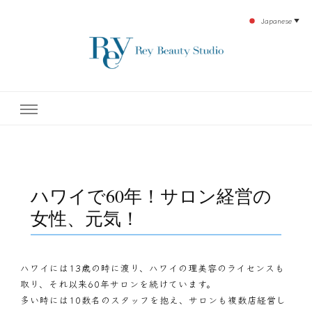
Japanese
▼
下北沢エステ、駅近く徒歩30秒人気エステサロン。レイ・ビューティースタジオ。小
レイ・ビューティースタジオ
顔美点マッサージや腸美点マッサージで雑誌やテレビでも有名な田中玲子主宰のエス
テティックサロン！デトックスエキスは芸能人やモデルも愛用者がおり大人気！エス
テ開設45年の実績を誇る本格エステだからこそ、お客様が必ず満足してもらえるこ
| ReyBeautyStudio | 下北沢
とをモットーに田中玲子が直接お客様の施術を担当いたします。
エステ
ハワイで60年！サロン経営の
女性、元気！
ハワイには13歳の時に渡り、ハワイの理美容のライセンスも
取り、それ以来60年サロンを続けています。
多い時には10数名のスタッフを抱え、サロンも複数店経営し