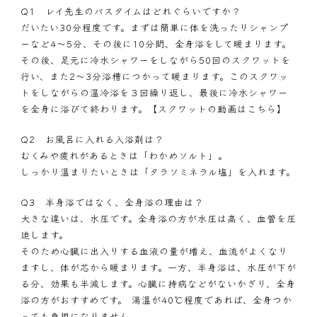
Q1 レイ先生のバスタイムはどれぐらいですか？
だいたい30分程度です。まずは簡単に体を洗ったりシャンプ
ーなど4～5分、その後に10分間、全身浴をして暖まります。
その後、足元に冷水シャワーをしながら50回のスクワットを
行い、また2～3分浴槽につかって暖まります。このスクワッ
トをしながらの温冷浴を３回繰り返し、最後に冷水シャワー
を全身に浴びて終わります。
【スクワットの動画はこちら】
Q2 お風呂に入れる入浴剤は？
むくみや疲れがあるときは「
わかめソルト
」。
しっかり温まりたいときは「タラソミネラル塩」を入れます。
Q3 半身浴ではなく、全身浴の理由は？
大きな違いは、水圧です。全身浴の方が水圧は高く、血管を圧
迫します。
そのため心臓に出入りする血液の量が増え、血流がよくなり
ますし、体が芯から暖まります。一方、半身浴は、水圧が下が
る分、効果も半減します。心臓に持病などがないかぎり、全身
浴の方がおすすめです。 湯温が40℃程度であれば、全身つか
っても負担になりません。