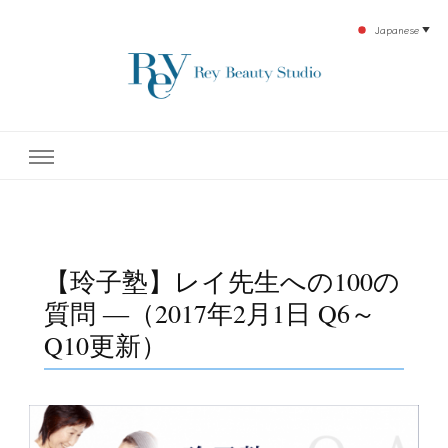
Japanese
▼
下北沢エステ、駅近く徒歩30秒人気エステサロン。レイ・ビューティースタジオ。小
レイ・ビューティースタジオ
顔美点マッサージや腸美点マッサージで雑誌やテレビでも有名な田中玲子主宰のエス
テティックサロン！デトックスエキスは芸能人やモデルも愛用者がおり大人気！エス
テ開設45年の実績を誇る本格エステだからこそ、お客様が必ず満足してもらえるこ
| ReyBeautyStudio | 下北沢
とをモットーに田中玲子が直接お客様の施術を担当いたします。
エステ
【玲子塾】レイ先生への100の
質問 ―（2017年2月1日 Q6～
Q10更新）