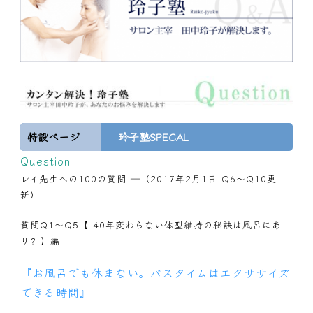
特設ページ
玲子塾SPECAL
Question
レイ先生への100の質問 ―（2017年2月1日 Q6～Q10更
新）
質問Q1～Q5【 40年変わらない体型維持の秘訣は風呂にあ
り? 】編
『お風呂でも休まない。バスタイムはエクササイズ
できる時間』