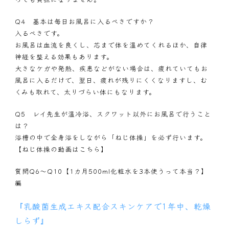
Q4 基本は毎日お風呂に入るべきですか？
入るべきです。
お風呂は血流を良くし、芯まで体を温めてくれるほか、自律
神経を整える効果もあります。
大きなケガや発熱、疾患などがない場合は、疲れていてもお
風呂に入るだけで、翌日、疲れが残りにくくなりますし、む
くみも取れて、太りづらい体にもなります。
Q5 レイ先生が温冷浴、スクワット以外にお風呂で行うこと
は？
浴槽の中で全身浴をしながら「ねじ体操」を必ず行います。
【ねじ体操の動画はこちら】
質問Q6～Q10【1カ月500ml化粧水を3本使うって本当？】
編
『乳酸菌生成エキス配合スキンケアで1年中、乾燥
しらず』