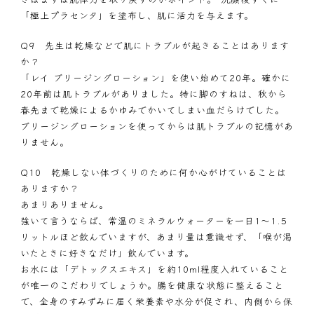
「
極上プラセンタ
」を塗布し、肌に活力を与えます。
Q9 先生は乾燥などで肌にトラブルが起きることはあります
か？
「レイ ブリージングローション」を使い始めて20年。確かに
20年前は肌トラブルがありました。特に脚のすねは、秋から
春先まで乾燥によるかゆみでかいてしまい血だらけでした。
ブリージングローションを使ってからは肌トラブルの記憶があ
りません。
Q10 乾燥しない体づくりのために何か心がけていることは
ありますか？
あまりありません。
強いて言うならば、常温のミネラルウォーターを一日1～1.5
リットルほど飲んでいますが、あまり量は意識せず、「喉が渇
いたときに好きなだけ」飲んでいます。
お水には「
デトックスエキス
」を約10ml程度入れていること
が唯一のこだわりでしょうか。腸を健康な状態に整えること
で、全身のすみずみに届く栄養素や水分が促され、内側から保