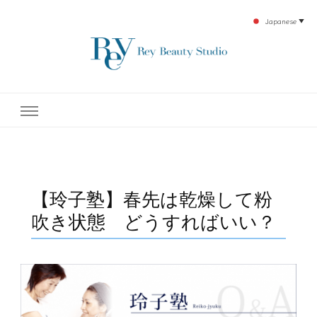
Japanese
▼
下北沢エステ、駅近く徒歩30秒人気エステサロン。レイ・ビューティースタジオ。小
レイ・ビューティースタジオ
顔美点マッサージや腸美点マッサージで雑誌やテレビでも有名な田中玲子主宰のエス
テティックサロン！デトックスエキスは芸能人やモデルも愛用者がおり大人気！エス
テ開設45年の実績を誇る本格エステだからこそ、お客様が必ず満足してもらえるこ
| ReyBeautyStudio | 下北沢
とをモットーに田中玲子が直接お客様の施術を担当いたします。
エステ
【玲子塾】春先は乾燥して粉
吹き状態 どうすればいい？