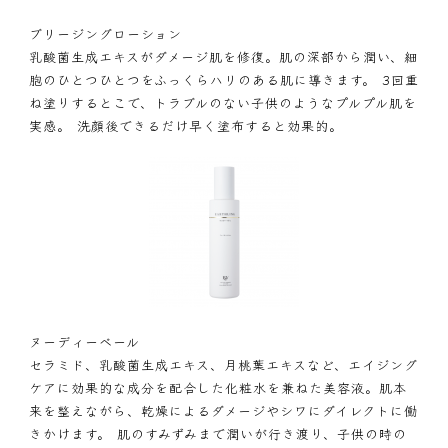
ブリージングローション
乳酸菌生成エキスがダメージ肌を修復。肌の深部から潤い、細
胞のひとつひとつをふっくらハリのある肌に導きます。 3回重
ね塗りするとこで、トラブルのない子供のようなプルプル肌を
実感。 洗顔後できるだけ早く塗布すると効果的。
ヌーディーベール
セラミド、乳酸菌生成エキス、月桃葉エキスなど、エイジング
ケアに効果的な成分を配合した化粧水を兼ねた美容液。肌本
来を整えながら、乾燥によるダメージやシワにダイレクトに働
きかけます。 肌のすみずみまで潤いが行き渡り、子供の時の