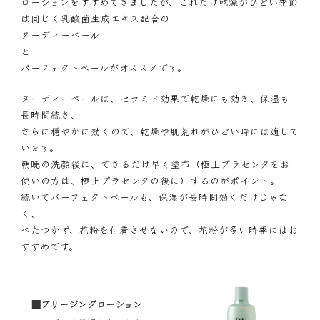
ローションをすすめてきましたが、これだけ乾燥がひどい季節
は同じく乳酸菌生成エキス配合の
ヌーディーベール
と
パーフェクトベール
がオススメです。
ヌーディーベールは、セラミド効果で乾燥にも効き、保湿も
長時間続き、
さらに穏やかに効くので、乾燥や肌荒れがひどい時には適して
います。
朝晩の洗顔後に、できるだけ早く塗布（極上プラセンタをお
使いの方は、極上プラセンタの後に）するのがポイント。
続いてパーフェクトベールも、保湿が長時間効くだけじゃな
く、
べたつかず、花粉を付着させないので、花粉が多い時季にはお
すすめです。
■ブリージングローション