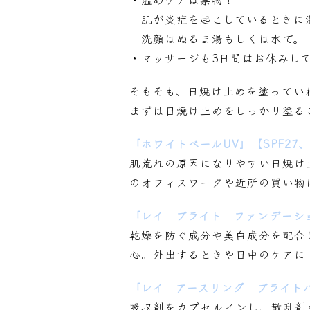
肌が炎症を起こしているときに
洗顔はぬるま湯もしくは水で。
・マッサージも3日間はお休みし
そもそも、日焼け止めを塗ってい
まずは日焼け止めをしっかり塗る
「ホワイトベールUV」【SPF27、
肌荒れの原因になりやすい日焼け
のオフィスワークや近所の買い物
「レイ ブライト ファンデーション
乾燥を防ぐ成分や美白成分を配合
心。外出するときや日中のケアに
「レイ アースリング ブライトパウ
吸収剤をカプセルインし、散乱剤