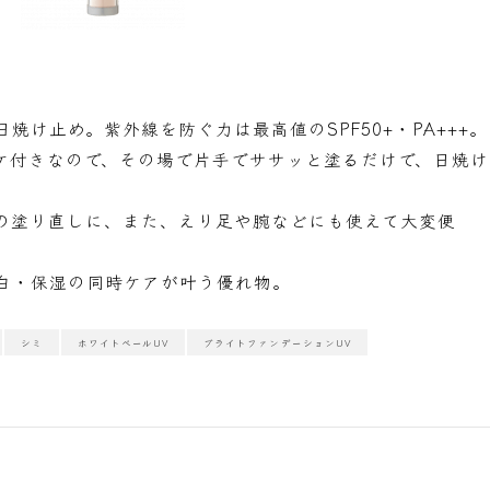
焼け止め。紫外線を防ぐ力は最高値のSPF50+・PA+++。
ケ付きなので、その場で片手でササッと塗るだけで、日焼け
の塗り直しに、また、えり足や腕などにも使えて大変便
白・保湿の同時ケアが叶う優れ物。
シミ
ホワイトベールUV
ブライトファンデーションUV