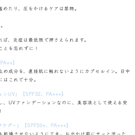
温めたり、圧をかけるケアは禁物。
て。
れば、炎症は最低限で押さえられます。
ことを忘れずに！
PA++】
止め成分を、直接肌に触れないようにカプセルイン。日中
にはこれで十分。
UV」【SPF32、PA+++】
し、UVファンデーションなのに、美容液として使える安
！
ダー」【SPF50+、PA+++】
も乾燥させないように工夫。お出かけ前にサッと塗った