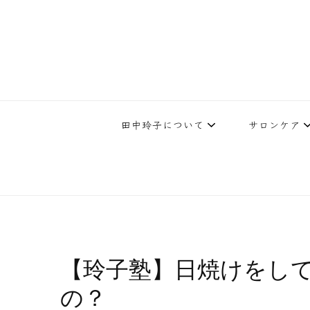
下北沢エステ、駅近く徒歩30秒人気エステサロン。レイ・ビューティ
レイ・ビューティースタジオ | 
テ開設45年の実
田中玲子について
サロンケア
【玲子塾】日焼けをし
の？