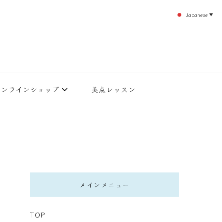
Japanese
▼
のエステティックサロン！デトックスエキスは芸能人やモデルも愛用者がおり大人気！エス
北沢 エステ
直接お客様の施術を担当いたします。
オンラインショップ
美点レッスン
メインメニュー
TOP