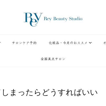
ースタジオ。小顔美点マッサージや腸美点マッサージで雑誌やテレビでも有名な田中玲子主宰
ReyBeautyStudio | 下
績を誇る本格エステだからこそ、お客様が必ず満足してもらえることをモットーに田中玲子が
サロンケア予約
化粧品・今月のおススメ
全国美点サロン
てしまったらどうすればいい