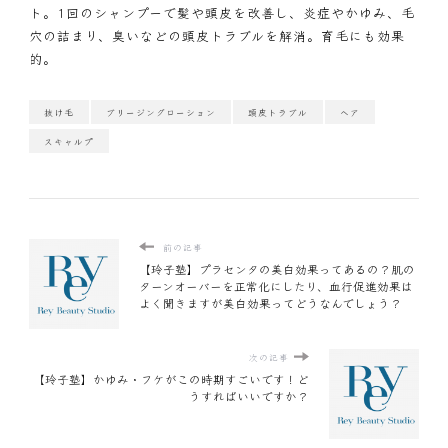
ト。1回のシャンプーで髪や頭皮を改善し、炎症やかゆみ、毛
穴の詰まり、臭いなどの頭皮トラブルを解消。育毛にも効果
的。
抜け毛
ブリージングローション
頭皮トラブル
ヘア
スキャルプ
前の記事
【玲子塾】プラセンタの美白効果ってあるの？肌の
ターンオーバーを正常化にしたり、血行促進効果は
よく聞きますが美白効果ってどうなんでしょう？
次の記事
【玲子塾】かゆみ・フケがこの時期すごいです！ど
うすればいいですか？