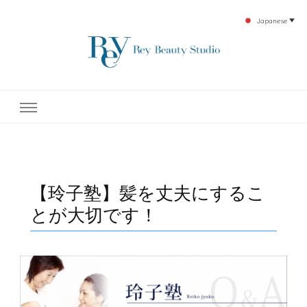
Japanese
▼
下北沢エステ、駅近く徒歩30秒人気エステサロン。レイ・ビューティースタジオ。小
レイ・ビューティースタジオ
顔美点マッサージや腸美点マッサージで雑誌やテレビでも有名な田中玲子主宰のエス
テティックサロン！デトックスエキスは芸能人やモデルも愛用者がおり大人気！エス
テ開設45年の実績を誇る本格エステだからこそ、お客様が必ず満足してもらえるこ
| ReyBeautyStudio | 下北沢
とをモットーに田中玲子が直接お客様の施術を担当いたします。
エステ
【玲子塾】髪を丈夫にするこ
とが大切です！