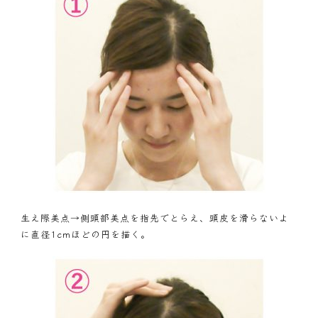
生え際美点→側頭部美点を指先でとらえ、頭皮を滑らないよ
に直径1cmほどの円を描く。