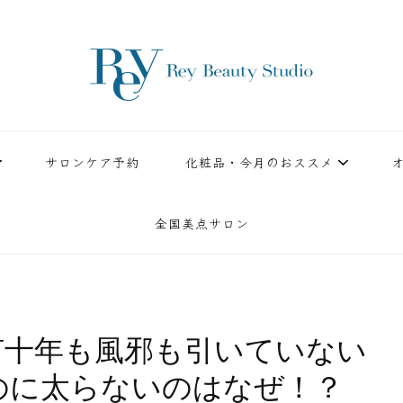
ースタジオ。小顔美点マッサージや腸美点マッサージで雑誌やテレビでも有名な田中玲子主宰
ReyBeautyStudio | 下
績を誇る本格エステだからこそ、お客様が必ず満足してもらえることをモットーに田中玲子が
サロンケア予約
化粧品・今月のおススメ
全国美点サロン
何十年も風邪も引いていない
のに太らないのはなぜ！？