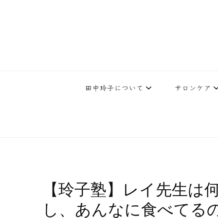
下北沢エステ、駅近く徒歩30秒人気エステサロン。レイ・ビューティ
レイ・ビューティースタジオ | 
テ開設45年の実
田中玲子について
サロンケア
【玲子塾】レイ先生は
し、あんなに食べてる