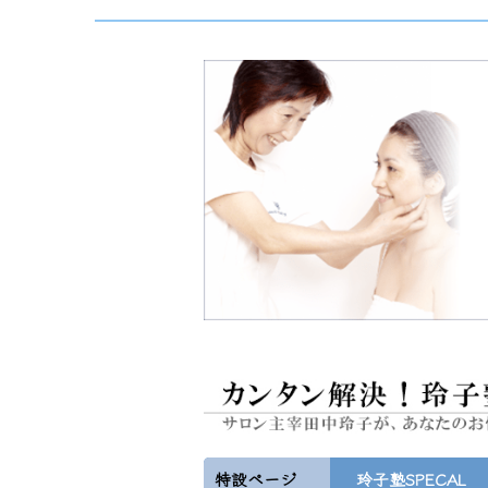
特設ページ
玲子塾SPECAL