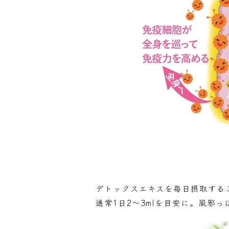
デトックスエキスを毎日摂取する
通常1日2～3mlを目安に。風邪