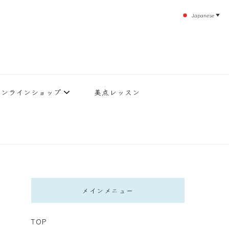
Japanese
▼
のエステティックサロン！デトックスエキスは芸能人やモデルも愛用者がおり大人気！エス
北沢 エステ
直接お客様の施術を担当いたします。
オンラインショップ
美点レッスン
メインメニュー
TOP