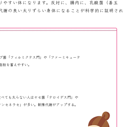
りやすい体になります。反対に、腸内に、乳酸菌（善玉
代謝の良い太りずらい身体になることが科学的に証明され
ブ菌「フィルミクテス門」や「ファーミキューテ
脂肪を蓄えやすい。
食べても太らない人はヤセ菌「テロイデス門」や
テンセネラセ」が多い。新陳代謝がアップする。