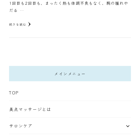
1回目も2回目も、まったく熱も体調不良もなく、腕の腫れや
だる …
続きを読む
メインメニュー
TOP
美点マッサージとは
サロンケア