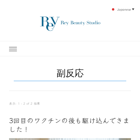
Japanese
▼
下北沢エステ、駅近く徒歩30秒人気エステサロン。レイ・ビューティースタジオ。小
レイ・ビューティースタジオ
顔美点マッサージや腸美点マッサージで雑誌やテレビでも有名な田中玲子主宰のエス
テティックサロン！デトックスエキスは芸能人やモデルも愛用者がおり大人気！エス
テ開設45年の実績を誇る本格エステだからこそ、お客様が必ず満足してもらえるこ
| ReyBeautyStudio | 下北沢
とをモットーに田中玲子が直接お客様の施術を担当いたします。
副反応
エステ
表示: 1 - 2 of 2 結果
3回目のワクチンの後も駆け込んできま
した！