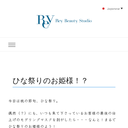
Japanese
▼
下北沢エステ、駅近く徒歩30秒人気エステサロン。レイ・ビューティースタジオ。小
レイ・ビューティースタジオ
顔美点マッサージや腸美点マッサージで雑誌やテレビでも有名な田中玲子主宰のエス
テティックサロン！デトックスエキスは芸能人やモデルも愛用者がおり大人気！エス
テ開設45年の実績を誇る本格エステだからこそ、お客様が必ず満足してもらえるこ
| ReyBeautyStudio | 下北沢
とをモットーに田中玲子が直接お客様の施術を担当いたします。
エステ
ひな祭りのお姫様！？
今日は桃の節句、ひな祭り。
偶然（？）にも、いつも来て下さっているお客様の最後の仕
上げのモデリングマスクを剥がしたら・・・なんと！まるで
ひな祭りのお姫様のよう！