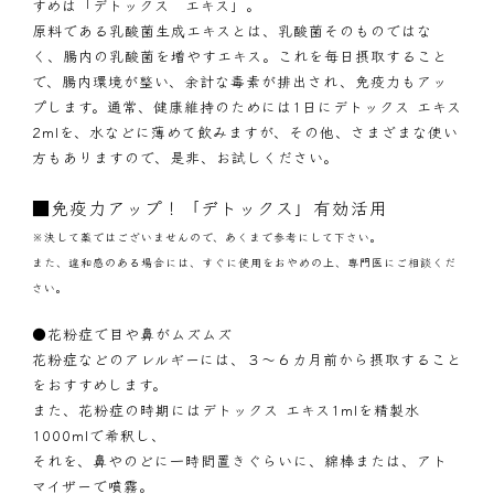
すめは「
デトックス エキス
」。
原料である乳酸菌生成エキスとは、乳酸菌そのものではな
く、腸内の乳酸菌を増やすエキス。これを毎日摂取すること
で、腸内環境が整い、余計な毒素が排出され、免疫力もアッ
プします。通常、健康維持のためには1日にデトックス エキス
2mlを、水などに薄めて飲みますが、その他、さまざまな使い
方もありますので、是非、お試しください。
■免疫力アップ！「デトックス」有効活用
※決して薬ではございませんので、あくまで参考にして下さい。
また、違和感のある場合には、すぐに使用をおやめの上、専門医にご相談くだ
さい。
●花粉症で目や鼻がムズムズ
花粉症などのアレルギーには、３～６カ月前から摂取すること
をおすすめします。
また、花粉症の時期にはデトックス エキス1mlを精製水
1000mlで希釈し、
それを、鼻やのどに一時間置きぐらいに、綿棒または、アト
マイザーで噴霧。