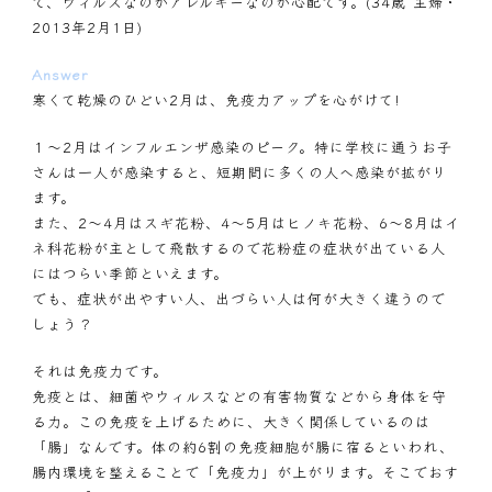
で、ウィルスなのかアレルギーなのか心配です。(34歳 主婦・
2013年2月1日)
Answer
寒くて乾燥のひどい2月は、免疫力アップを心がけて!
１～2月はインフルエンザ感染のピーク。特に学校に通うお子
さんは一人が感染すると、短期間に多くの人へ感染が拡がり
ます。
また、2～4月はスギ花粉、4～5月はヒノキ花粉、6～8月はイ
ネ科花粉が主として飛散するので花粉症の症状が出ている人
にはつらい季節といえます。
でも、症状が出やすい人、出づらい人は何が大きく違うので
しょう？
それは免疫力です。
免疫とは、細菌やウィルスなどの有害物質などから身体を守
る力。この免疫を上げるために、大きく関係しているのは
「腸」なんです。体の約6割の免疫細胞が腸に宿るといわれ、
腸内環境を整えることで「免疫力」が上がります。そこでおす