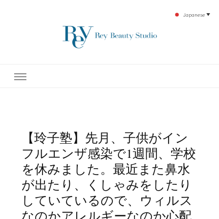
Japanese
▼
下北沢エステ、駅近く徒歩30秒人気エステサロン。レイ・ビューティースタジオ。小
レイ・ビューティースタジオ
顔美点マッサージや腸美点マッサージで雑誌やテレビでも有名な田中玲子主宰のエス
テティックサロン！デトックスエキスは芸能人やモデルも愛用者がおり大人気！エス
テ開設45年の実績を誇る本格エステだからこそ、お客様が必ず満足してもらえるこ
| ReyBeautyStudio | 下北沢
とをモットーに田中玲子が直接お客様の施術を担当いたします。
エステ
【玲子塾】先月、子供がイン
フルエンザ感染で1週間、学校
を休みました。最近また鼻水
が出たり、くしゃみをしたり
していているので、ウィルス
なのかアレルギーなのか心配