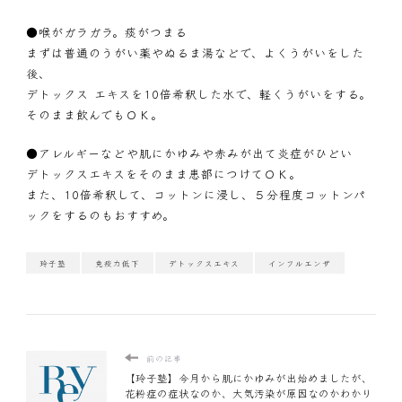
●喉がガラガラ。痰がつまる
まずは普通のうがい薬やぬるま湯などで、よくうがいをした
後、
デトックス エキスを10倍希釈した水で、軽くうがいをする。
そのまま飲んでもＯＫ。
●アレルギーなどや肌にかゆみや赤みが出て炎症がひどい
デトックスエキスをそのまま患部につけてＯＫ。
また、10倍希釈して、コットンに浸し、５分程度コットンパ
ックをするのもおすすめ。
玲子塾
免疫力低下
デトックスエキス
インフルエンザ
前の記事
【玲子塾】今月から肌にかゆみが出始めましたが、
花粉症の症状なのか、大気汚染が原因なのかわかり