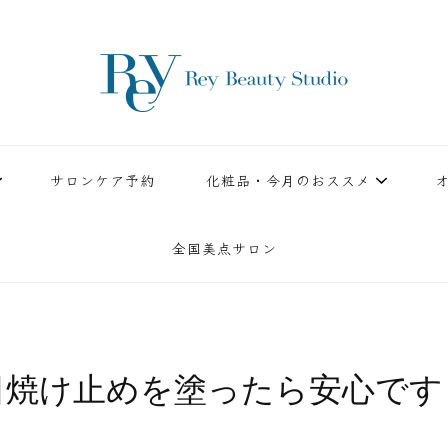
ースタジオ。小顔美点マッサージや腸美点マッサージで雑誌やテレビでも有名な田中玲子主宰
ReyBeautyStudio | 下
績を誇る本格エステだからこそ、お客様が必ず満足してもらえることをモットーに田中玲子が
サロンケア予約
化粧品・今月のおススメ
全国美点サロン
日焼け止めを塗ったら安心です