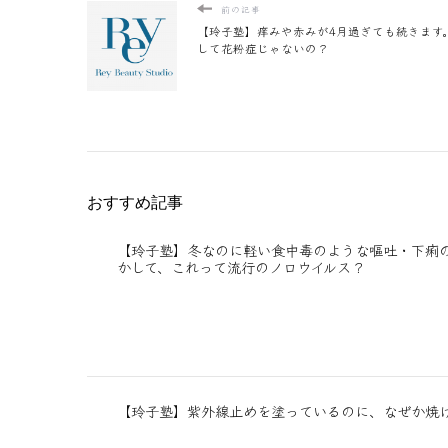
前の記事
【玲子塾】痒みや赤みが4月過ぎても続きます
して花粉症じゃないの？
おすすめ記事
【玲子塾】冬なのに軽い食中毒のような嘔吐・下痢
かして、これって流行のノロウイルス？
【玲子塾】紫外線止めを塗っているのに、なぜか焼