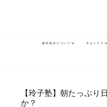
下北沢エステ、駅近く徒歩30秒人気エステサロン。レイ・ビューティ
レイ・ビューティースタジオ | 
テ開設45年の実
田中玲子について
サロンケア
【玲子塾】朝たっぷり
か？