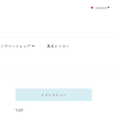
Japanese
▼
のエステティックサロン！デトックスエキスは芸能人やモデルも愛用者がおり大人気！エス
北沢 エステ
直接お客様の施術を担当いたします。
オンラインショップ
美点レッスン
メインメニュー
TOP