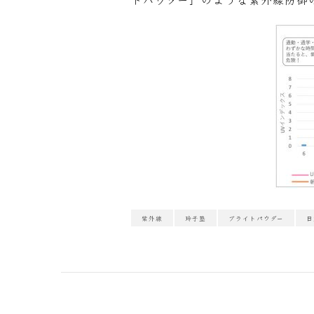
紫外線
玲子塾
ブライトパウダー
日