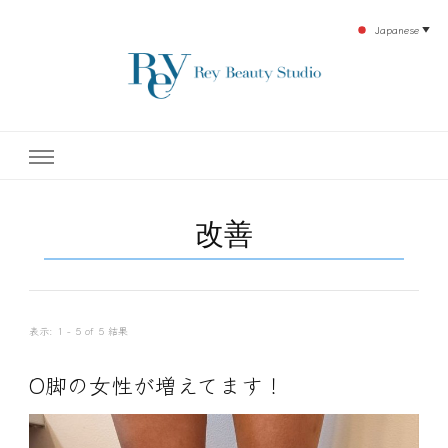
Japanese
▼
下北沢エステ、駅近く徒歩30秒人気エステサロン。レイ・ビューティースタジオ。小
レイ・ビューティースタジオ
顔美点マッサージや腸美点マッサージで雑誌やテレビでも有名な田中玲子主宰のエス
テティックサロン！デトックスエキスは芸能人やモデルも愛用者がおり大人気！エス
テ開設45年の実績を誇る本格エステだからこそ、お客様が必ず満足してもらえるこ
| ReyBeautyStudio | 下北沢
とをモットーに田中玲子が直接お客様の施術を担当いたします。
改善
エステ
表示: 1 - 5 of 5 結果
O脚の女性が増えてます！