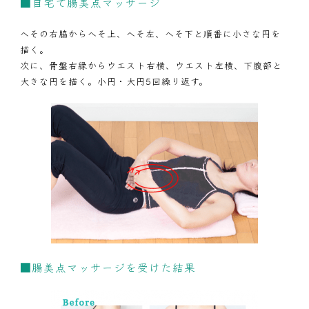
■自宅で腸美点マッサージ
へその右脇からへそ上、へそ左、へそ下と順番に小さな円を
描く。
次に、骨盤右縁からウエスト右横、ウエスト左横、下腹部と
大きな円を描く。小円・大円5回繰り返す。
■腸美点マッサージを受けた結果