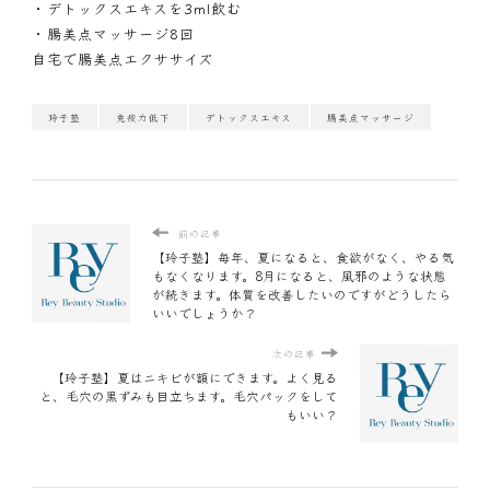
・デトックスエキスを3ml飲む
・腸美点マッサージ8回
自宅で腸美点エクササイズ
玲子塾
免疫力低下
デトックスエキス
腸美点マッサージ
前の記事
【玲子塾】毎年、夏になると、食欲がなく、やる気
もなくなります。8月になると、風邪のような状態
が続きます。体質を改善したいのですがどうしたら
いいでしょうか？
次の記事
【玲子塾】夏はニキビが額にできます。よく見る
と、毛穴の黒ずみも目立ちます。毛穴パックをして
もいい？