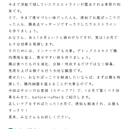
今まで洋服で隠していたウエストラインが露出される季節の到
来です。
さて、今まで痩せづらい体だった人も、便秘でお腹ぽっこりだ
った人も、
腸美点マッサージ
ですっきりしたウエストライン
を作りましょう。
みなさん、あと1カ月というと諦めがちですが、実は1カ月で
も十分効果を発揮します。
そのためには、インナーケアも大事。
デトックスエキス
で腸
内環境を整え、痩せやすい体を作りましょう。
腸は食べたものを消化、分解・吸収するだけではなく解毒、
免疫を上げる働きも行う大切な臓器です。
痩せたい、おなかぽっこりを解消したいならば、まずは腸を刺
激して、腸内細菌を整えることが大事なのです。
今回はサロンのお客様（スタッフ？）で、1カ月で驚くべき効
果をみせた、before→afterをご紹介します。
正しいケアをすればたった1カ月で、便秘も解消され、お腹も
すっきり！
是非、みなさんもお試しください。