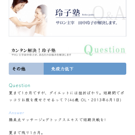
その他
免疫力低下
Question
夏まで1カ月ですが、ダイエットには挫折ばかり。短期間でポ
ッコリお腹を痩せさせるって？(46歳 OL・2013年6月1日)
Answer
腸美点マッサージ×デトックスエキスで短期決戦を!
夏まで残り1カ月。