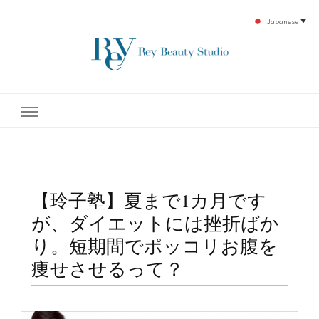
Japanese
▼
下北沢エステ、駅近く徒歩30秒人気エステサロン。レイ・ビューティースタジオ。小
レイ・ビューティースタジオ
顔美点マッサージや腸美点マッサージで雑誌やテレビでも有名な田中玲子主宰のエス
テティックサロン！デトックスエキスは芸能人やモデルも愛用者がおり大人気！エス
テ開設45年の実績を誇る本格エステだからこそ、お客様が必ず満足してもらえるこ
| ReyBeautyStudio | 下北沢
とをモットーに田中玲子が直接お客様の施術を担当いたします。
エステ
【玲子塾】夏まで1カ月です
が、ダイエットには挫折ばか
り。短期間でポッコリお腹を
痩せさせるって？