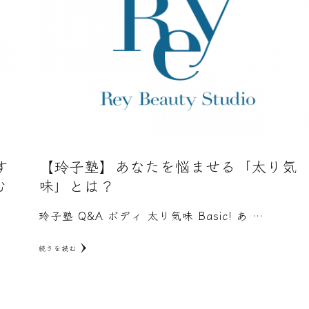
す
【玲子塾】あなたを悩ませる「太り気
む
味」とは？
玲子塾 Q&A ボディ 太り気味 Basic! あ …
続きを読む