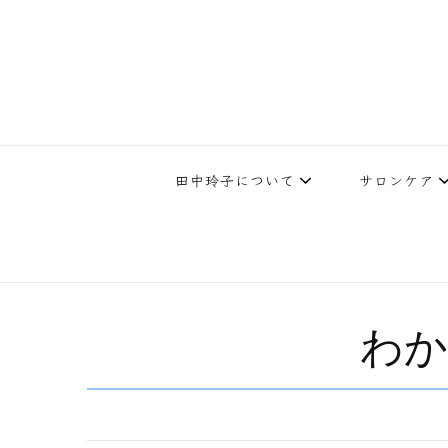
下北沢エステ、駅近く徒歩30秒人気エステサロン。レイ・ビューティ
レイ・ビューティースタジオ | 
テ開設45年の実
田中玲子について
サロンケア
わか