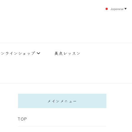
Japanese
▼
のエステティックサロン！デトックスエキスは芸能人やモデルも愛用者がおり大人気！エス
北沢 エステ
直接お客様の施術を担当いたします。
オンラインショップ
美点レッスン
メインメニュー
TOP