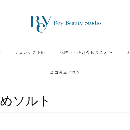
ースタジオ。小顔美点マッサージや腸美点マッサージで雑誌やテレビでも有名な田中玲子主宰
ReyBeautyStudio | 下
績を誇る本格エステだからこそ、お客様が必ず満足してもらえることをモットーに田中玲子が
サロンケア予約
化粧品・今月のおススメ
全国美点サロン
めソルト