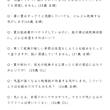
ても浸透しません。(28歳 主婦)
Q・
暑い夏はすっきりと洗顔したい!でも、どんどん乾燥する
気がします(40歳 主婦)
Q・
夏は肌表面がベタベタしているのに、肌の奥は超乾燥状態
に。どんな保湿をすればいい？
Q・
寒くて乾燥が厳しい季節は保湿をしようと化粧水をたっぷ
り塗りますが、肌に浸透していきません。(31歳 主婦)
Q・
夏が終わり、目元が乾燥するな思ったら目の周辺にはちり
めんジワが! (28歳 OL)
Q・
気温が高くなると乾燥肌が改善する気がします。こういう
ときは化粧水だけでも大丈夫？ (26歳 主婦)
Q・
気になる、目周りのシワやカサつき。テカリが気になるの
でクリームは使いたくない (36歳 OL)