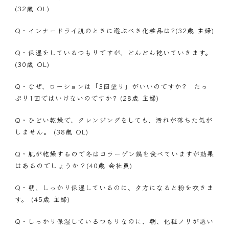
(32歳 OL)
Q・
インナードライ肌のときに選ぶべき化粧品は?(32歳 主婦)
Q・
保湿をしているつもりですが、どんどん乾いていきます。
(30歳 OL)
Q・
なぜ、ローションは「3回塗り」がいいのですか? たっ
ぷり1回ではいけないのですか? (28歳 主婦)
Q・
ひどい乾燥で、クレンジングをしても、汚れが落ちた気が
しません。 (38歳 OL)
Q・
肌が乾燥するので冬はコラーゲン鍋を食べていますが効果
はあるのでしょうか？(40歳 会社員)
Q・
朝、しっかり保湿しているのに、夕方になると粉を吹きま
す。 (45歳 主婦)
Q・
しっかり保湿しているつもりなのに、朝、化粧ノリが悪い