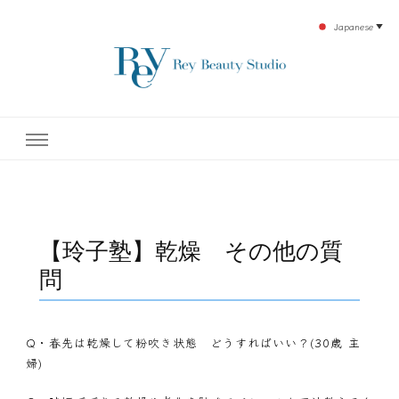
Japanese
▼
下北沢エステ、駅近く徒歩30秒人気エステサロン。レイ・ビューティースタジオ。小
レイ・ビューティースタジオ
顔美点マッサージや腸美点マッサージで雑誌やテレビでも有名な田中玲子主宰のエス
テティックサロン！デトックスエキスは芸能人やモデルも愛用者がおり大人気！エス
テ開設45年の実績を誇る本格エステだからこそ、お客様が必ず満足してもらえるこ
| ReyBeautyStudio | 下北沢
とをモットーに田中玲子が直接お客様の施術を担当いたします。
エステ
【玲子塾】乾燥 その他の質
問
Q・
春先は乾燥して粉吹き状態 どうすればいい？(30歳 主
婦)