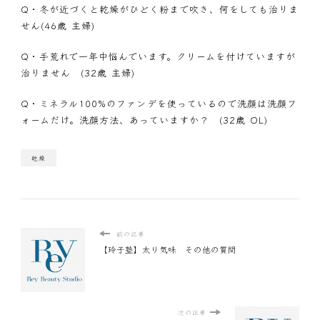
Q・
冬が近づくと乾燥がひどく粉まで吹き、何をしても治りま
せん(46歳 主婦)
Q・
手荒れで一年中悩んでいます。クリームを付けていますが
治りません (32歳 主婦)
Q・
ミネラル100%のファンデを使っているので洗顔は洗顔フ
ォームだけ。洗顔方法、あっていますか？ (32歳 OL)
乾燥
前の記事
【玲子塾】太り気味 その他の質問
次の記事