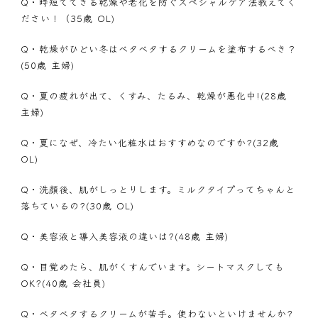
Q・
時短でできる乾燥や老化を防ぐスペシャルケア法教えてく
ださい！（35歳 OL)
Q・
乾燥がひどい冬はベタベタするクリームを塗布するべき？
(50歳 主婦)
Q・
夏の疲れが出て、くすみ、たるみ、乾燥が悪化中!(28歳
主婦)
Q・
夏になぜ、冷たい化粧水はおすすめなのですか?(32歳
OL)
Q・
洗顔後、肌がしっとりします。ミルクタイプってちゃんと
落ちているの?(30歳 OL)
Q・
美容液と導入美容液の違いは?(48歳 主婦)
Q・
目覚めたら、肌がくすんでいます。シートマスクしても
OK?(40歳 会社員)
Q・
ベタベタするクリームが苦手。使わないといけませんか?