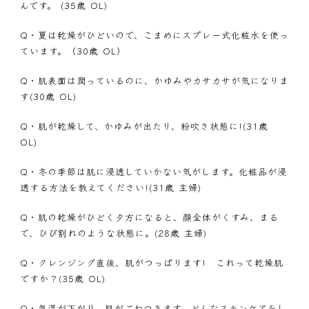
んです。 (35歳 OL)
Q・
夏は乾燥がひどいので、こまめにスプレー式化粧水を使っ
ています。（30歳 OL）
Q・
肌表面は潤っているのに、かゆみやカサカサが気になりま
す(30歳 OL)
Q・
肌が乾燥して、かゆみが出たり、粉吹き状態に!(31歳
OL)
Q・
冬の季節は肌に浸透していかない気がします。化粧品が浸
透する方法を教えてください!(31歳 主婦)
Q・
肌の乾燥がひどく夕方になると、顔全体がくすみ、まる
で、ひび割れのような状態に。(28歳 主婦)
Q・
クレンジング直後、肌がつっぱります! これって乾燥肌
ですか？(35歳 OL)
Q・
気温が下がり、肌がごわつきます。どんなスキンケアをし